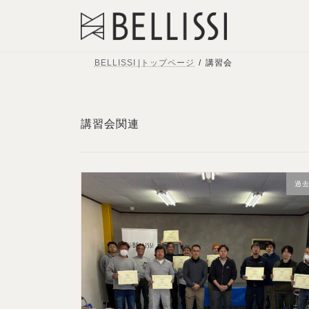
コ
ナ
ン
ビ
テ
ゲ
BELLISSI |トップページ
講習会
ン
ー
ツ
シ
へ
ョ
講習会関連
ス
ン
キ
に
ッ
移
過
プ
動