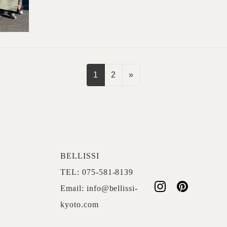
固
固
1
2
»
定
定
ペ
ペ
ー
ー
ジ
ジ
BELLISSI
TEL: 075-581-8139
Email: info@bellissi-
kyoto.com