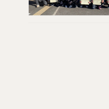
投
稿
の
ペ
ー
ジ
送
り