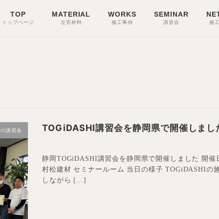
TOP
MATERIAL
WORKS
SEMINAR
NE
トップページ
左官材料
施工事例
講習会
施
TOGiDASHI講習会を静岡県で開催しまし
去の講習会
静岡TOGiDASHI講習会を静岡県で開催しました 開催
村松建材 セミナールーム 当日の様子 TOGiDASH
しながら […]